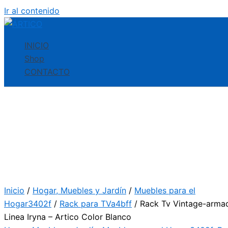
Ir al contenido
INICIO
Shop
CONTACTO
Inicio
/
Hogar, Muebles y Jardín
/
Muebles para el
Hogar3402f
/
Rack para TVa4bff
/ Rack Tv Vintage-arma
Linea Iryna – Artico Color Blanco