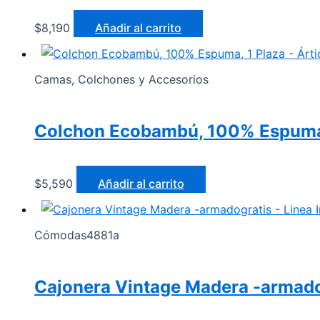
$
8,190
Añadir al carrito
Camas, Colchones y Accesorios
Colchon Ecobambú, 100% Espuma, 
$
5,590
Añadir al carrito
Cómodas4881a
Cajonera Vintage Madera -armadogr