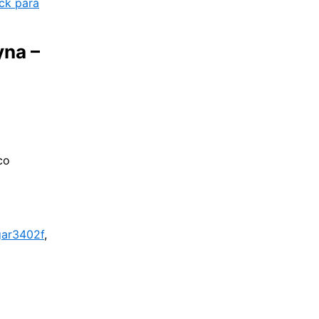
ck para
yna –
co
gar3402f
,