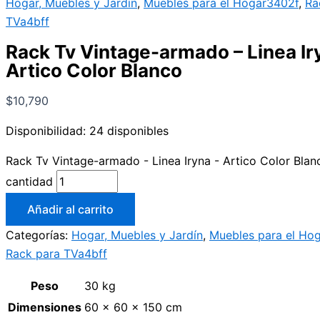
Hogar, Muebles y Jardín
,
Muebles para el Hogar3402f
,
Ra
TVa4bff
Rack Tv Vintage-armado – Linea Ir
Artico Color Blanco
$
10,790
Disponibilidad:
24 disponibles
Rack Tv Vintage-armado - Linea Iryna - Artico Color Blan
cantidad
Añadir al carrito
Categorías:
Hogar, Muebles y Jardín
,
Muebles para el Ho
Rack para TVa4bff
Peso
30 kg
Dimensiones
60 × 60 × 150 cm