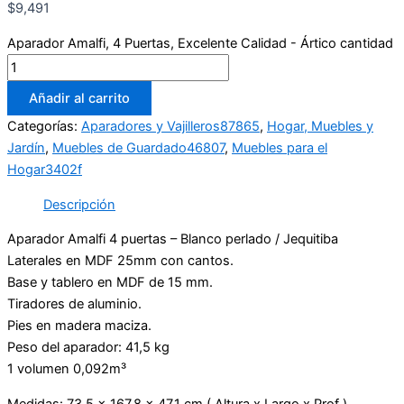
$
9,491
Aparador Amalfi, 4 Puertas, Excelente Calidad - Ártico cantidad
Añadir al carrito
Categorías:
Aparadores y Vajilleros87865
,
Hogar, Muebles y
Jardín
,
Muebles de Guardado46807
,
Muebles para el
Hogar3402f
Descripción
Aparador Amalfi 4 puertas – Blanco perlado / Jequitiba
Laterales en MDF 25mm con cantos.
Base y tablero en MDF de 15 mm.
Tiradores de aluminio.
Pies en madera maciza.
Peso del aparador: 41,5 kg
1 volumen 0,092m³
Medidas: 73,5 x 167,8 x 47,1 cm ( Altura x Largo x Prof )