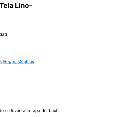
Tela Lino-
idad
7
,
Hogar, Muebles
 se levanta la tapa del baúl.