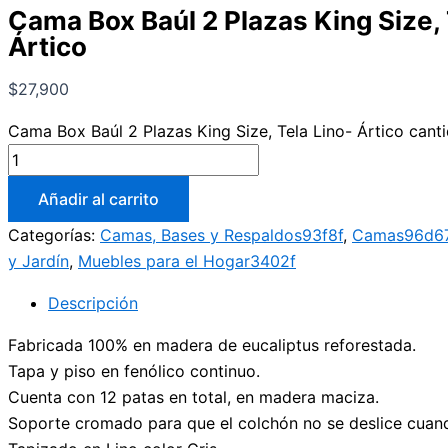
Cama Box Baúl 2 Plazas King Size, 
Ártico
$
27,900
Cama Box Baúl 2 Plazas King Size, Tela Lino- Ártico cant
Añadir al carrito
Categorías:
Camas, Bases y Respaldos93f8f
,
Camas96d6
y Jardín
,
Muebles para el Hogar3402f
Descripción
Fabricada 100% en madera de eucaliptus reforestada.
Tapa y piso en fenólico continuo.
Cuenta con 12 patas en total, en madera maciza.
Soporte cromado para que el colchón no se deslice cuando