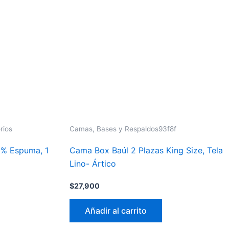
rios
Camas, Bases y Respaldos93f8f
% Espuma, 1
Cama Box Baúl 2 Plazas King Size, Tela
Lino- Ártico
$
27,900
Añadir al carrito