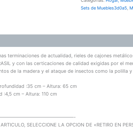
Categorías:
Hogar, Muebl
cantidad
Sets de Muebles3d0a5
,
M
 terminaciones de actualidad, rieles de cajones metálicos, 
ASIL y con las certicaciones de calidad exigidas por el m
s de la madera y el ataque de insectos como la polilla y 
Profundidad :35 cm – Altura: 65 cm
 :4,5 cm – Altura: 110 cm
————————————————-
ARTICULO, SELECCIONE LA OPCION DE «RETIRO EN PE