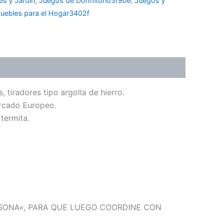
es y Jardín
,
Juegos de Dormitorio3f90e
,
Juegos y
uebles para el Hogar3402f
tiradores tipo argolla de hierro.
ercado Europeo.
termita.
RSONA», PARA QUE LUEGO COORDINE CON