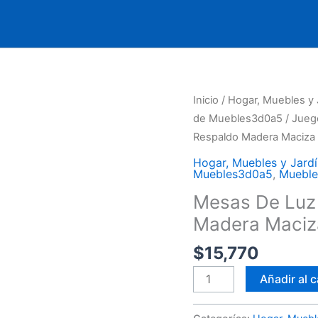
Mesas
Inicio
/
Hogar, Muebles y 
De
de Muebles3d0a5
/
Jueg
Luz
Respaldo Madera Maciza 
1
Hogar, Muebles y Jardí
Pta,1
Muebles3d0a5
,
Mueble
Cajón
Mesas De Luz 
+
Madera Maciza
Respaldo
Madera
$
15,770
Maciza
Añadir al c
-
Ártico