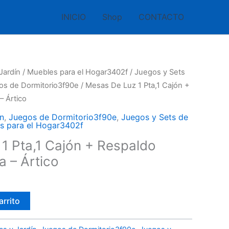
INICIO
Shop
CONTACTO
Jardín
/
Muebles para el Hogar3402f
/
Juegos y Sets
os de Dormitorio3f90e
/ Mesas De Luz 1 Pta,1 Cajón +
– Ártico
n
,
Juegos de Dormitorio3f90e
,
Juegos y Sets de
s para el Hogar3402f
1 Pta,1 Cajón + Respaldo
 – Ártico
arrito