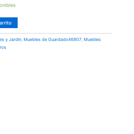
onibles
arrito
es y Jardín
,
Muebles de Guardado46807
,
Muebles
ros