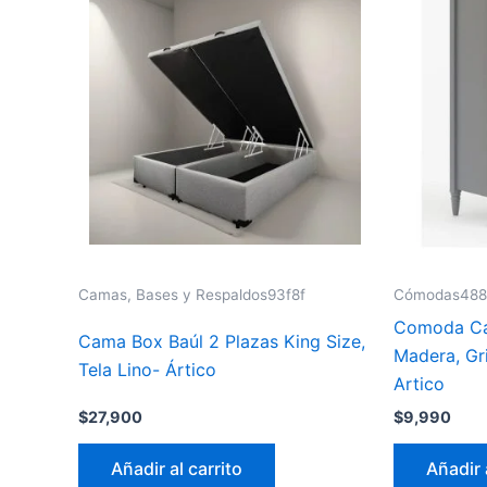
Camas, Bases y Respaldos93f8f
Cómodas488
Comoda Caj
Cama Box Baúl 2 Plazas King Size,
Madera, Gr
Tela Lino- Ártico
Artico
$
27,900
$
9,990
Añadir al carrito
Añadir 