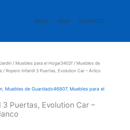
INICIO
Shop
CONTACTO
Jardín
/
Muebles para el Hogar3402f
/
Muebles de
s
/ Ropero Infantil 3 Puertas, Evolution Car – Ártico
n
,
Muebles de Guardado46807
,
Muebles para el
l 3 Puertas, Evolution Car –
Blanco