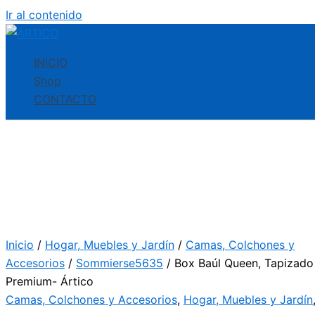
Ir al contenido
INICIO
Shop
CONTACTO
Inicio
/
Hogar, Muebles y Jardín
/
Camas, Colchones y
Accesorios
/
Sommierse5635
/ Box Baúl Queen, Tapizado 
Premium- Ártico
Camas, Colchones y Accesorios
,
Hogar, Muebles y Jardín