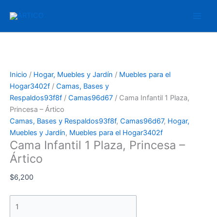
Ir
Cama
al
Infantil
contenido
1
Plaza,
Princesa
-
Inicio
/
Hogar, Muebles y Jardín
/
Muebles para el
Ártico
Hogar3402f
/
Camas, Bases y
cantidad
Respaldos93f8f
/
Camas96d67
/ Cama Infantil 1 Plaza,
Princesa – Ártico
Camas, Bases y Respaldos93f8f
,
Camas96d67
,
Hogar,
Muebles y Jardín
,
Muebles para el Hogar3402f
Cama Infantil 1 Plaza, Princesa –
Ártico
$
6,200