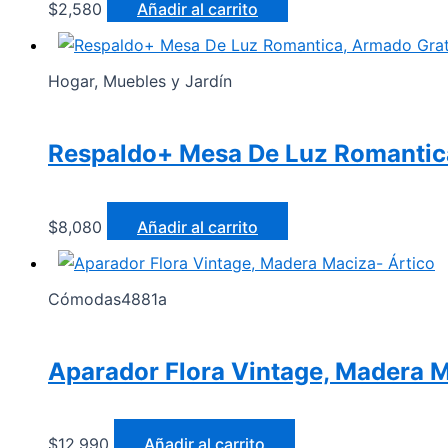
$
2,580
Añadir al carrito
Hogar, Muebles y Jardín
Respaldo+ Mesa De Luz Romantica
$
8,080
Añadir al carrito
Cómodas4881a
Aparador Flora Vintage, Madera M
$
12,990
Añadir al carrito