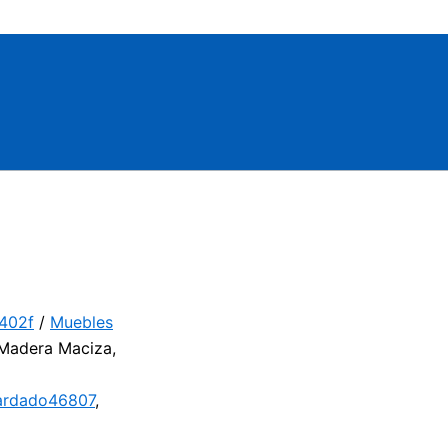
3402f
/
Muebles
Madera Maciza,
ardado46807
,