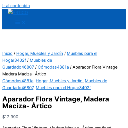
Ir al contenido
Inicio
/
Hogar, Muebles y Jardín
/
Muebles para el
Hogar3402f
/
Muebles de
Guardado46807
/
Cómodas4881a
/ Aparador Flora Vintage,
Madera Maciza- Ártico
Cómodas4881a
,
Hogar, Muebles y Jardín
,
Muebles de
Guardado46807
,
Muebles para el Hogar3402f
Aparador Flora Vintage, Madera
Maciza- Ártico
$
12,990