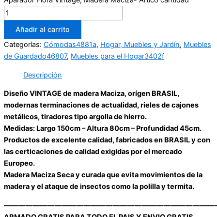
Aparador Flora Vintage, Madera Maciza- Ártico cantidad
Añadir al carrito
Categorías:
Cómodas4881a
,
Hogar, Muebles y Jardín
,
Muebles
de Guardado46807
,
Muebles para el Hogar3402f
Descripción
Diseño VINTAGE de madera Maciza, orígen BRASIL,
modernas terminaciones de actualidad, rieles de cajones
metálicos, tiradores tipo argolla de hierro.
Medidas: Largo 150cm – Altura 80cm – Profundidad 45cm.
Productos de excelente calidad, fabricados en BRASIL y con
las certicaciones de calidad exigidas por el mercado
Europeo.
Madera Maciza Seca y curada que evita movimientos de la
madera y el ataque de insectos como la polilla y termita.
—————————————————————————————
ARMADO GRATIS PARA TODO EL PAIS Y ENVIO GRATIS