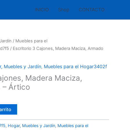
INICIO
Shop
CONTACTO
Jardín
/
Muebles para el
ad7f5
/ Escritorio 3 Cajones, Madera Maciza, Armado
, Muebles y Jardín
,
Muebles para el Hogar3402f
Cajones, Madera Maciza,
 – Ártico
arrito
7f5
,
Hogar, Muebles y Jardín
,
Muebles para el