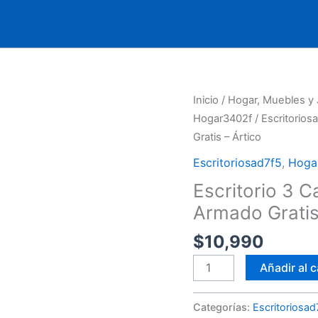
Escritorio
Inicio
/
Hogar, Muebles y 
3
Hogar3402f
/
Escritorios
Cajones,
Gratis – Ártico
Madera
Escritoriosad7f5
,
Hogar
Maciza,
Escritorio 3 
Armado
Armado Gratis
Gratis
-
$
10,990
Ártico
cantidad
Añadir al c
Categorías:
Escritoriosad