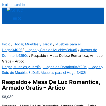
Ir al contenido
Inicio
/
Hogar, Muebles y Jardín
/
Muebles para el
Hogar3402f
/
Juegos y Sets de Muebles3d0a5
/
Juegos de
Dormitorio3f90e
/ Respaldo+ Mesa De Luz Romantica, Armado
Gratis – Ártico
Hogar, Muebles y Jardín
,
Juegos de Dormitorio3f90e
,
Juegos y
Sets de Muebles3d0a5
,
Muebles para el Hogar3402f
Respaldo+ Mesa De Luz Romantica,
Armado Gratis – Ártico
$
8,080