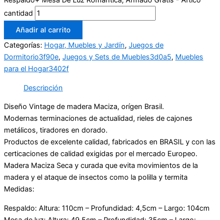
Respaldo+ Mesa De Luz Romantica, Armado Gratis - Ártico
cantidad
Añadir al carrito
Categorías:
Hogar, Muebles y Jardín
,
Juegos de
Dormitorio3f90e
,
Juegos y Sets de Muebles3d0a5
,
Muebles
para el Hogar3402f
Descripción
Diseño Vintage de madera Maciza, orígen Brasil.
Modernas terminaciones de actualidad, rieles de cajones
metálicos, tiradores en dorado.
Productos de excelente calidad, fabricados en BRASIL y con las
certicaciones de calidad exigidas por el mercado Europeo.
Madera Maciza Seca y curada que evita movimientos de la
madera y el ataque de insectos como la polilla y termita
Medidas:
Respaldo: Altura: 110cm – Profundidad: 4,5cm – Largo: 104cm
Mesa de luz: Altura: 49,5cm – Profundidad: 35cm – Largo: