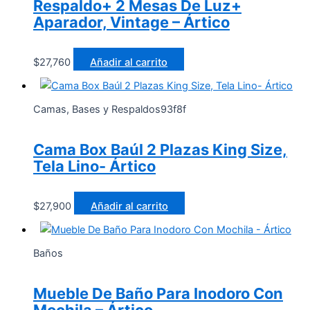
Respaldo+ 2 Mesas De Luz+
Aparador, Vintage – Ártico
$
27,760
Añadir al carrito
Camas, Bases y Respaldos93f8f
Cama Box Baúl 2 Plazas King Size,
Tela Lino- Ártico
$
27,900
Añadir al carrito
Baños
Mueble De Baño Para Inodoro Con