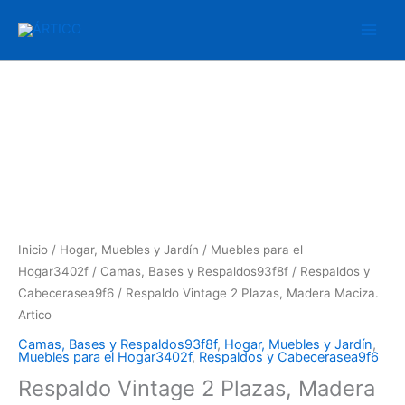
Ir
al
contenido
Respaldo
Vintage
2
Plazas,
Madera
Maciza.
Artico
cantidad
Inicio
/
Hogar, Muebles y Jardín
/
Muebles para el
Hogar3402f
/
Camas, Bases y Respaldos93f8f
/
Respaldos y
Cabecerasea9f6
/ Respaldo Vintage 2 Plazas, Madera Maciza.
Artico
Camas, Bases y Respaldos93f8f
,
Hogar, Muebles y Jardín
,
Muebles para el Hogar3402f
,
Respaldos y Cabecerasea9f6
Respaldo Vintage 2 Plazas, Madera