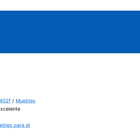
3402f
/
Muebles
Excelente
bles para el