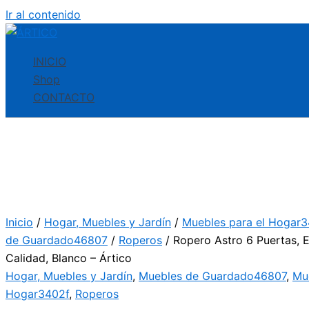
Ir al contenido
INICIO
Shop
CONTACTO
Inicio
/
Hogar, Muebles y Jardín
/
Muebles para el Hogar
de Guardado46807
/
Roperos
/ Ropero Astro 6 Puertas, 
Calidad, Blanco – Ártico
Hogar, Muebles y Jardín
,
Muebles de Guardado46807
,
Mue
Hogar3402f
,
Roperos