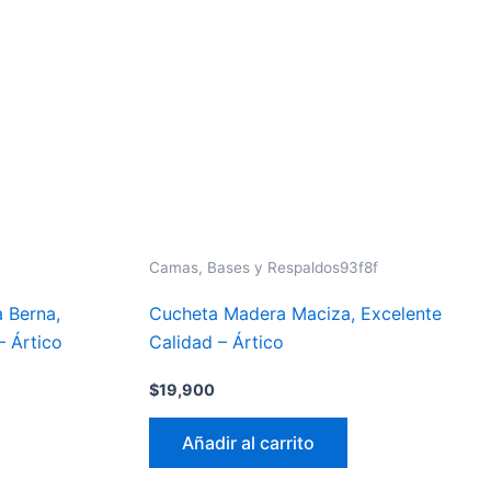
Camas, Bases y Respaldos93f8f
 Berna,
Cucheta Madera Maciza, Excelente
– Ártico
Calidad – Ártico
$
19,900
Añadir al carrito