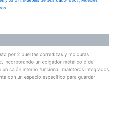
es y Jardín
,
Muebles de Guardado46807
,
Muebles
ros
sto por 2 puertas corredizas y molduras
ad, incorporando un colgador metálico o de
de un cajón interno funcional, maleteros integrados
enta con un espacio específico para guardar