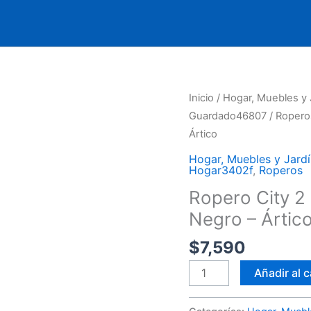
Ropero
Inicio
/
Hogar, Muebles y 
City
Guardado46807
/
Ropero
2
Ártico
Puertas,
Hogar, Muebles y Jardí
Excelente
Hogar3402f
,
Roperos
Calidad,
Ropero City 2 
Negro
Negro – Ártic
-
Ártico
$
7,590
cantidad
Añadir al c