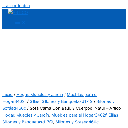
Ir al contenido
Inicio
/
Hogar, Muebles y Jardín
/
Muebles para el
Hogar3402f
/
Sillas, Sillones y Banquetasd17f9
/
Sillones y
Sofásd460c
/ Sofá Cama Con Baúl, 3 Cuerpos, Natur – Ártico
Hogar, Muebles y Jardín
,
Muebles para el Hogar3402f
,
Sillas,
Sillones y Banquetasd17f9
,
Sillones y Sofásd460c