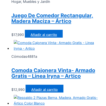
Hogar, Muebles y Jardín
Juego De Comedor Rectangular,
Madera Maciza – Ártico
$
17,990
Añadir al carrito
Cómodas4881a
Comoda Cajonera Vinta- Armado
Gratis – Linea Iryna – Artico
$
12,990
Añadir al carrito