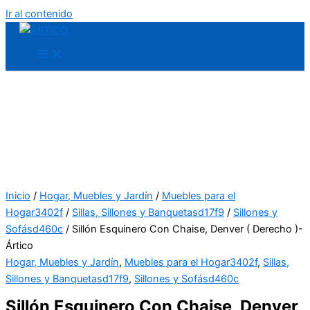
Ir al contenido
Inicio
/
Hogar, Muebles y Jardín
/
Muebles para el
Hogar3402f
/
Sillas, Sillones y Banquetasd17f9
/
Sillones y
Sofásd460c
/ Sillón Esquinero Con Chaise, Denver ( Derecho )-
Ártico
Hogar, Muebles y Jardín
,
Muebles para el Hogar3402f
,
Sillas,
Sillones y Banquetasd17f9
,
Sillones y Sofásd460c
Sillón Esquinero Con Chaise, Denver