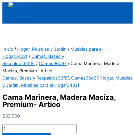
Ir
Cama
al
Marinera,
contenido
Madera
Maciza,
Premium-
Artico
cantidad
Inicio
/
Hogar, Muebles y Jardín
/
Muebles para el
Hogar3402f
/
Camas, Bases y
Respaldos93f8f
/
Camas96d67
/ Cama Marinera, Madera
Maciza, Premium- Artico
Camas, Bases y Respaldos93f8f
,
Camas96d67
,
Hogar, Muebles
y Jardín
,
Muebles para el Hogar3402f
Cama Marinera, Madera Maciza,
Premium- Artico
$
32,900