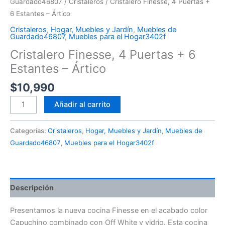
Guardado46807
/
Cristaleros
/ Cristalero Finesse, 4 Puertas +
6 Estantes – Ártico
Cristaleros
,
Hogar, Muebles y Jardín
,
Muebles de
Guardado46807
,
Muebles para el Hogar3402f
Cristalero Finesse, 4 Puertas + 6
Estantes – Ártico
$
10,990
Añadir al carrito
Categorías:
Cristaleros
,
Hogar, Muebles y Jardín
,
Muebles de
Guardado46807
,
Muebles para el Hogar3402f
Descripción
Presentamos la nueva cocina Finesse en el acabado color
Capuchino combinado con Off White y vidrio. Esta cocina