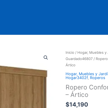
Ropero
Inicio
/
Hogar, Muebles y 
Confort
Guardado46807
/
Ropero
2
Ártico
Puertas,
Hogar, Muebles y Jardí
Excelente
Hogar3402f
,
Roperos
Calidad
Ropero Confor
-
– Ártico
Ártico
cantidad
$
14,190