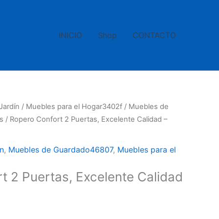
INICIO
Shop
CONTACTO
Jardín
/
Muebles para el Hogar3402f
/
Muebles de
s
/ Ropero Confort 2 Puertas, Excelente Calidad –
n
,
Muebles de Guardado46807
,
Muebles para el
t 2 Puertas, Excelente Calidad