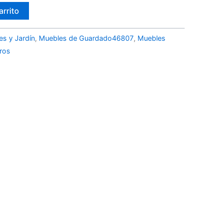
arrito
es y Jardín
,
Muebles de Guardado46807
,
Muebles
ros