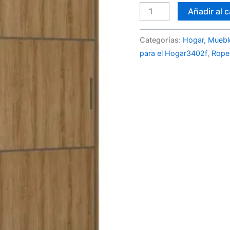
Añadir al c
Categorías:
Hogar, Muebl
para el Hogar3402f
,
Rope