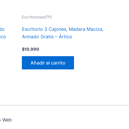
Escritoriosad7f5
do
Escritorio 3 Cajones, Madera Maciza,
ico
Armado Gratis – Ártico
$
10,990
Añadir al carrito
o Web