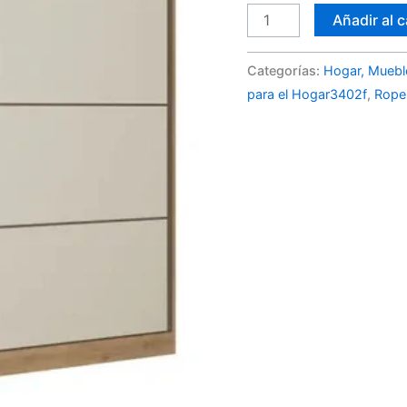
cantidad
Añadir al c
Categorías:
Hogar, Muebl
para el Hogar3402f
,
Rope