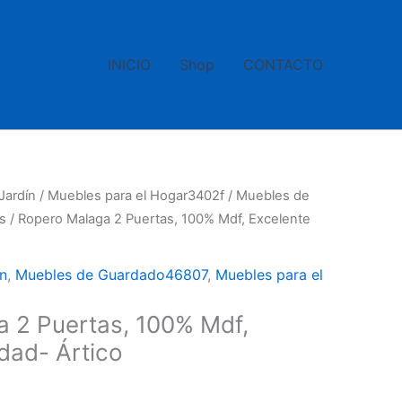
INICIO
Shop
CONTACTO
Jardín
/
Muebles para el Hogar3402f
/
Muebles de
s
/ Ropero Malaga 2 Puertas, 100% Mdf, Excelente
n
,
Muebles de Guardado46807
,
Muebles para el
 2 Puertas, 100% Mdf,
dad- Ártico