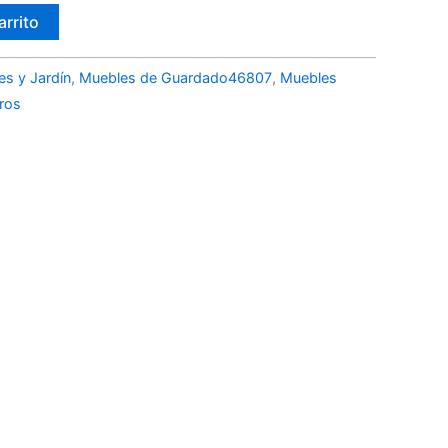
arrito
es y Jardín
,
Muebles de Guardado46807
,
Muebles
ros